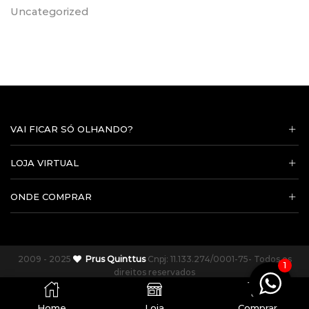
Uncategorized
VAI FICAR SÓ OLHANDO?
LOJA VIRTUAL
ONDE COMPRAR
2009 - 2025
Prus Quinttus
Cnpj: 11.133.274/0001-75- Todos os
1
direitos reservados
0
Home
Loja
Comprar