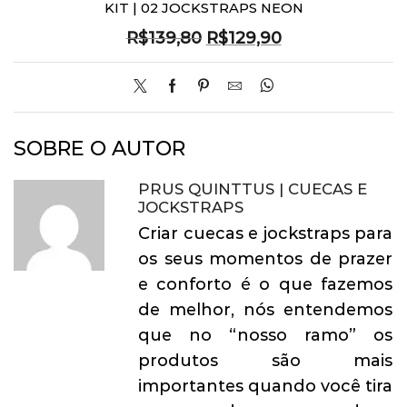
KIT | 02 JOCKSTRAPS NEON
O
O
R$
139,80
R$
129,90
preço
preço
original
atual
era:
é:
R$139,80.
R$129,90.
SOBRE O AUTOR
PRUS QUINTTUS | CUECAS E
JOCKSTRAPS
Criar cuecas e jockstraps para
os seus momentos de prazer
e conforto é o que fazemos
de melhor, nós entendemos
que no “nosso ramo” os
produtos são mais
importantes quando você tira