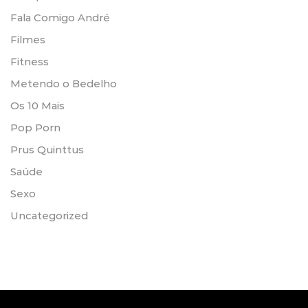
Fala Comigo André
Filmes
Fitness
Metendo o Bedelho
Os 10 Mais
Pop Porn
Prus Quinttus
Saúde
Sexo
Uncategorized