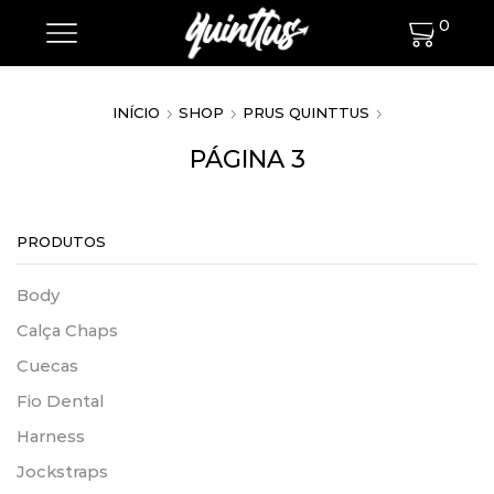
0
INÍCIO
SHOP
PRUS QUINTTUS
PÁGINA 3
PRODUTOS
Body
Calça Chaps
Cuecas
Fio Dental
Harness
Jockstraps