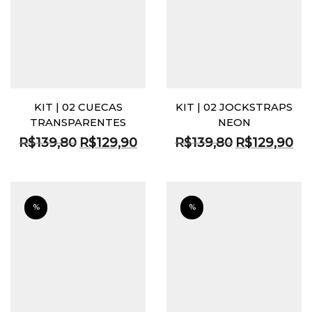
KIT | 02 CUECAS
KIT | 02 JOCKSTRAPS
TRANSPARENTES
NEON
O
O
O
O
R$
139,80
R$
129,90
R$
139,80
R$
129,90
preço
preço
preço
pre
original
atual
original
atua
era:
é:
era:
é:
R$139,80.
R$129,90.
R$139,80.
R$1
%
%