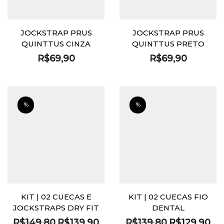
JOCKSTRAP PRUS
JOCKSTRAP PRUS
QUINTTUS CINZA
QUINTTUS PRETO
R$
69,90
R$
69,90
%
%
KIT | 02 CUECAS E
KIT | 02 CUECAS FIO
JOCKSTRAPS DRY FIT
DENTAL
O
O
O
O
R$
149,80
R$
139,90
R$
139,80
R$
129,90