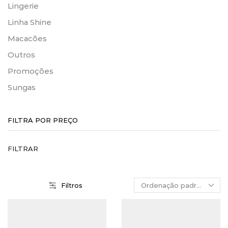
Lingerie
Linha Shine
Macacões
Outros
Promoções
Sungas
FILTRA POR PREÇO
P
P
FILTRAR
m
m
Filtros