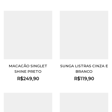
preço
pre
era:
é:
original
atu
R$299,80.
R$269,90.
era:
é:
R$209,70.
R$1
MACACÃO SINGLET
SUNGA LISTRAS CINZA E
SHINE PRETO
BRANCO
R$
249,90
R$
119,90