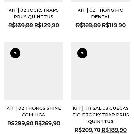
KIT | 02 JOCKSTRAPS
KIT | 02 THONG FIO
PRUS QUINTTUS
DENTAL
O
O
O
O
R$
139,80
R$
129,90
R$
129,80
R$
119,90
preço
preço
preço
pre
original
atual
original
atua
era:
é:
era:
é:
R$139,80.
R$129,90.
R$129,80.
R$11
%
%
KIT | 02 THONGS SHINE
KIT | TRISAL 03 CUECAS
COM LIGA
FIO E JOCKSTRAP PRUS
QUINTTUS
O
O
R$
299,80
R$
269,90
preço
preço
O
O
R$
209,70
R$
189,90
original
atual