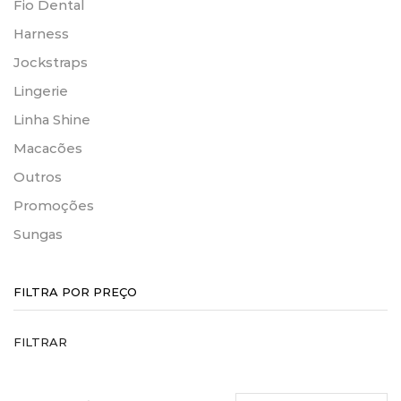
Fio Dental
Harness
Jockstraps
Lingerie
Linha Shine
Macacões
Outros
Promoções
Sungas
FILTRA POR PREÇO
P
P
FILTRAR
m
m