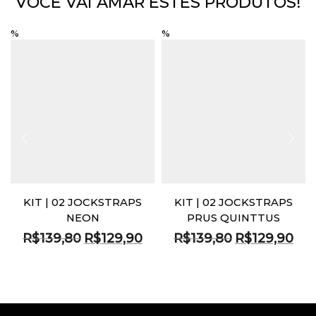
VOCÊ VAI AMAR ESTES PRODUTOS!
%
%
KIT | 02 JOCKSTRAPS
KIT | 02 JOCKSTRAPS
NEON
PRUS QUINTTUS
O
O
O
O
R$
139,80
R$
129,90
R$
139,80
R$
129,90
preço
preço
preço
preç
original
atual
original
atual
era:
é:
era:
é:
R$139,80.
R$129,90.
R$139,80.
R$12