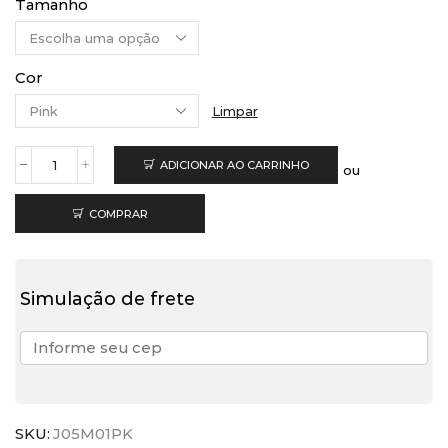
Tamanho
Cor
Limpar
ADICIONAR AO CARRINHO
ou
Jockstrap
Neon
Pink
COMPRAR
quantidade
Simulação de frete
SKU:
J05M01PK