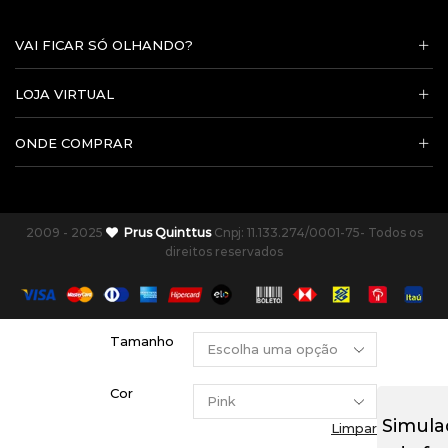
VAI FICAR SÓ OLHANDO?
LOJA VIRTUAL
ONDE COMPRAR
2009 - 2025
Prus Quinttus
Cnpj: 11.133.274/0001-75- Todos os
direitos reservados
Tamanho
Cor
Simula
Limpar