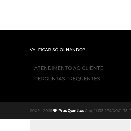
VAI FICAR SÓ OLHANDO?
ATENDIMENTO AO CLIENTE
PERGUNTAS FREQUENTES
2009 - 2025
Prus Quinttus
Cnpj: 11.133.274/0001-75- 