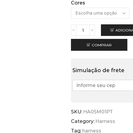
Cores
ADICION
Harness
Prus
Quinttus
COMPRAR
Preto
quantidade
Simulação de frete
SKU:
HA05M01PT
Category:
Harness
Tag:
harness