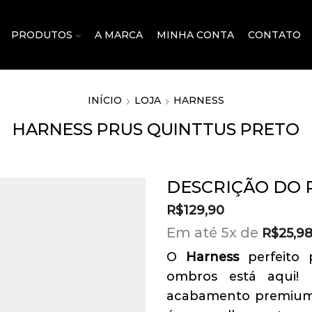
PRODUTOS
A MARCA
MINHA CONTA
CONTATO
INÍCIO
LOJA
HARNESS
HARNESS PRUS QUINTTUS PRETO
DESCRIÇÃO DO
R$
129,90
Em até 5x de
R$
25,9
O
Harness
perfeito p
ombros está aqui! 
acabamento premium