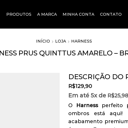
PRODUTOS
A MARCA
MINHA CONTA
CONTATO
INÍCIO
LOJA
HARNESS
NESS PRUS QUINTTUS AMARELO – BR
DESCRIÇÃO DO
R$
129,90
Em até 5x de
R$
25,9
O
Harness
perfeito p
ombros está aqui! 
acabamento premium